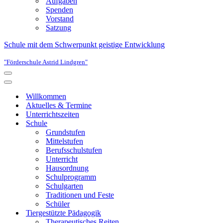
Aufgaben
Spenden
Vorstand
Satzung
Schule mit dem Schwerpunkt geistige Entwicklung
"Förderschule Astrid Lindgren"
Navigationsmenü
Navigationsmenü
Willkommen
Aktuelles & Termine
Unterrichtszeiten
Schule
Grundstufen
Mittelstufen
Berufsschulstufen
Unterricht
Hausordnung
Schulprogramm
Schulgarten
Traditionen und Feste
Schüler
Tiergestützte Pädagogik
Therapeutisches Reiten