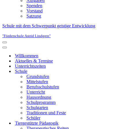
Aufgaben
Spenden
Vorstand
Satzung
Schule mit dem Schwerpunkt geistige Entwicklung
"Förderschule Astrid Lindgren"
Navigationsmenü
Navigationsmenü
Willkommen
Aktuelles & Termine
Unterrichtszeiten
Schule
Grundstufen
Mittelstufen
Berufsschulstufen
Unterricht
Hausordnung
Schulprogramm
Schulgarten
Traditionen und Feste
Schüler
Tiergestützte Pädagogik
Therapeutisches Reiten