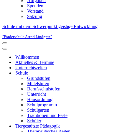
Aufgaben
Spenden
Vorstand
Satzung
Schule mit dem Schwerpunkt geistige Entwicklung
"Förderschule Astrid Lindgren"
Navigationsmenü
Navigationsmenü
Willkommen
Aktuelles & Termine
Unterrichtszeiten
Schule
Grundstufen
Mittelstufen
Berufsschulstufen
Unterricht
Hausordnung
Schulprogramm
Schulgarten
Traditionen und Feste
Schüler
Tiergestützte Pädagogik
Therapeutisches Reiten