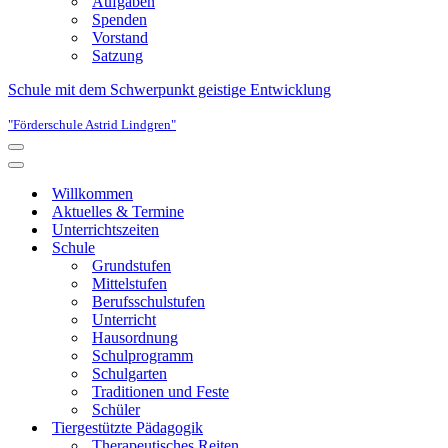
Aufgaben
Spenden
Vorstand
Satzung
Schule mit dem Schwerpunkt geistige Entwicklung
"Förderschule Astrid Lindgren"
Navigationsmenü
Navigationsmenü
Willkommen
Aktuelles & Termine
Unterrichtszeiten
Schule
Grundstufen
Mittelstufen
Berufsschulstufen
Unterricht
Hausordnung
Schulprogramm
Schulgarten
Traditionen und Feste
Schüler
Tiergestützte Pädagogik
Therapeutisches Reiten