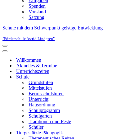
Aufgaben
Spenden
Vorstand
Satzung
Schule mit dem Schwerpunkt geistige Entwicklung
"Förderschule Astrid Lindgren"
Navigationsmenü
Navigationsmenü
Willkommen
Aktuelles & Termine
Unterrichtszeiten
Schule
Grundstufen
Mittelstufen
Berufsschulstufen
Unterricht
Hausordnung
Schulprogramm
Schulgarten
Traditionen und Feste
Schüler
Tiergestützte Pädagogik
Therapeutisches Reiten