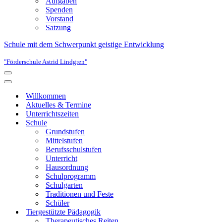
Aufgaben
Spenden
Vorstand
Satzung
Schule mit dem Schwerpunkt geistige Entwicklung
"Förderschule Astrid Lindgren"
Navigationsmenü
Navigationsmenü
Willkommen
Aktuelles & Termine
Unterrichtszeiten
Schule
Grundstufen
Mittelstufen
Berufsschulstufen
Unterricht
Hausordnung
Schulprogramm
Schulgarten
Traditionen und Feste
Schüler
Tiergestützte Pädagogik
Therapeutisches Reiten