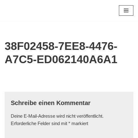
Schule mit dem Schwerpunkt geistige Entwicklung
"Förderschule Astrid Lindgren"
Zum
Inhalt
springen
38F02458-7EE8-4476-
A7C5-ED062140A6A1
Schreibe einen Kommentar
Deine E-Mail-Adresse wird nicht veröffentlicht.
Erforderliche Felder sind mit
*
markiert