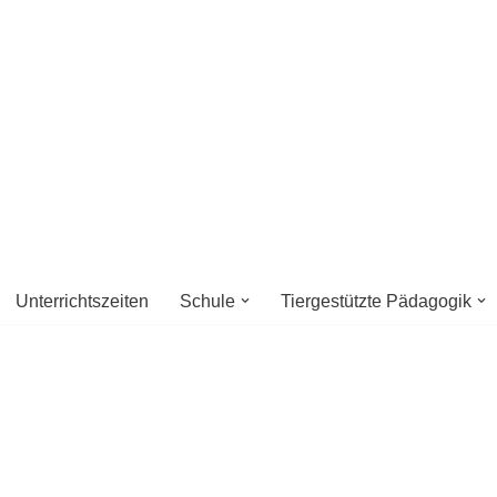
it dem Schwerpunkt geistige En
"Förderschule Astrid Lindgren"
Unterrichtszeiten
Schule
Tiergestützte Pädagogik