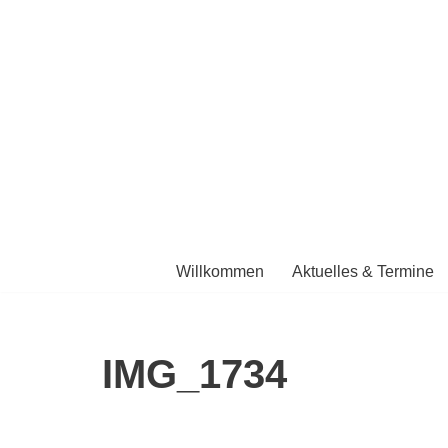
Zum
Inhalt
Schule m
springen
Willkommen
Aktuelles & Termine
IMG_1734