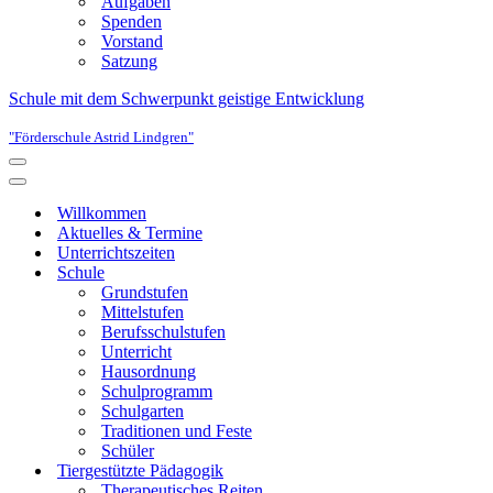
Aufgaben
Spenden
Vorstand
Satzung
Schule mit dem Schwerpunkt geistige Entwicklung
"Förderschule Astrid Lindgren"
Navigationsmenü
Navigationsmenü
Willkommen
Aktuelles & Termine
Unterrichtszeiten
Schule
Grundstufen
Mittelstufen
Berufsschulstufen
Unterricht
Hausordnung
Schulprogramm
Schulgarten
Traditionen und Feste
Schüler
Tiergestützte Pädagogik
Therapeutisches Reiten