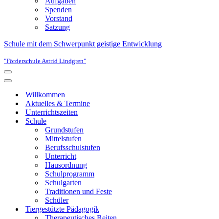
Aufgaben
Spenden
Vorstand
Satzung
Schule mit dem Schwerpunkt geistige Entwicklung
"Förderschule Astrid Lindgren"
Navigationsmenü
Navigationsmenü
Willkommen
Aktuelles & Termine
Unterrichtszeiten
Schule
Grundstufen
Mittelstufen
Berufsschulstufen
Unterricht
Hausordnung
Schulprogramm
Schulgarten
Traditionen und Feste
Schüler
Tiergestützte Pädagogik
Therapeutisches Reiten