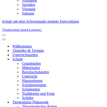
Aufgaben
Spenden
Vorstand
Satzung
Schule mit dem Schwerpunkt geistige Entwicklung
"Förderschule Astrid Lindgren"
Navigationsmenü
Navigationsmenü
Willkommen
Aktuelles & Termine
Unterrichtszeiten
Schule
Grundstufen
Mittelstufen
Berufsschulstufen
Unterricht
Hausordnung
Schulprogramm
Schulgarten
Traditionen und Feste
Schüler
Tiergestützte Pädagogik
Therapeutisches Reiten