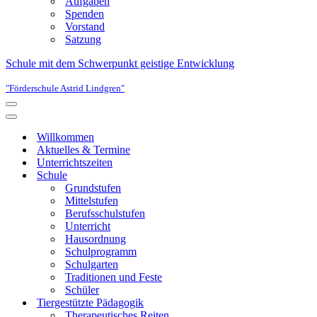
Aufgaben
Spenden
Vorstand
Satzung
Schule mit dem Schwerpunkt geistige Entwicklung
"Förderschule Astrid Lindgren"
Navigationsmenü
Navigationsmenü
Willkommen
Aktuelles & Termine
Unterrichtszeiten
Schule
Grundstufen
Mittelstufen
Berufsschulstufen
Unterricht
Hausordnung
Schulprogramm
Schulgarten
Traditionen und Feste
Schüler
Tiergestützte Pädagogik
Therapeutisches Reiten